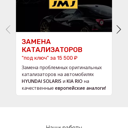
ЗАМЕНА
КАТАЛИЗАТОРОВ
"под ключ" за 15 500 ₽
н
Замена проблемных оригинальных
О
катализаторов на автомобилях
в
HYUNDAI SOLARIS
и
KIA RIO
на
в
качественные
европейские аналоги!
Наши работы