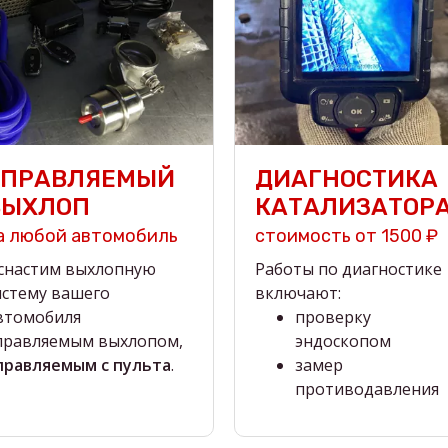
УПРАВЛЯЕМЫЙ
ДИАГНОСТИКА
ВЫХЛОП
КАТАЛИЗАТОР
а любой автомобиль
стоимость от 1500 ₽
снастим выхлопную
Работы по диагностике
истему вашего
включают:
втомобиля
проверку
правляемым выхлопом,
эндоскопом
правляемым с пульта
.
замер
противодавления