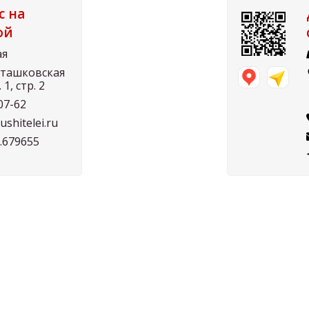
с на
ой
ая
Осташковская
. 1, стр. 2
07-62
shitelei.ru
7.679655