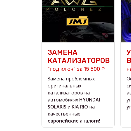
ЗАМЕНА
КАТАЛИЗАТОРОВ
"под ключ" за 15 500 ₽
н
Замена проблемных
О
оригинальных
с
катализаторов на
а
автомобилях
HYUNDAI
у
SOLARIS
и
KIA RIO
на
у
качественные
европейские аналоги!