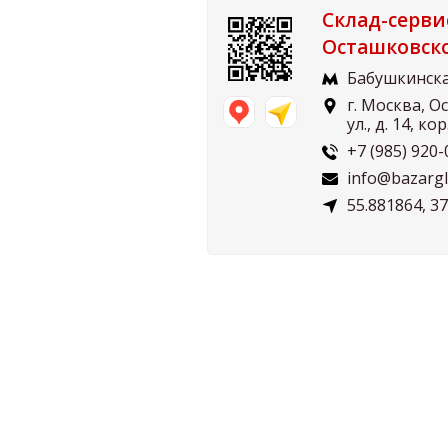
Склад-серви
Осташковск
Бабушкинск
г. Москва, 
ул., д. 14, кор
+7 (985) 920-
info@bazarglu
55.881864, 3