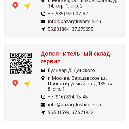
г. Москва, Осташковская ул., д.
14, кор. 1, стр. 2
+7 (985) 920-07-62
info@bazarglushitelei.ru
55.881864, 37.679655
Дополнительный склад-
сервис
Бульвар Д. Донского
г. Москва, Варшавское ш.,
Проектируемый пр-д 185, вл.
8, стр. 1
+7 (916) 834-15-45
info@bazarglushitelei.ru
55.531599, 37.571922