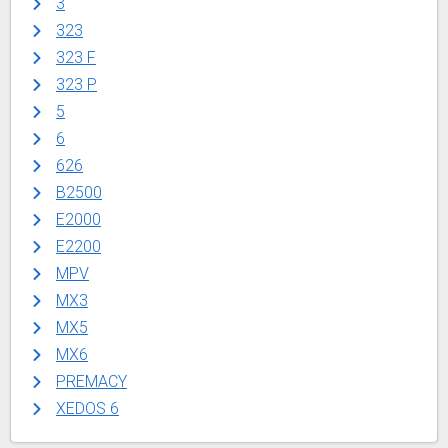
3
323
323 F
323 P
5
6
626
B2500
E2000
E2200
MPV
MX3
MX5
MX6
PREMACY
XEDOS 6