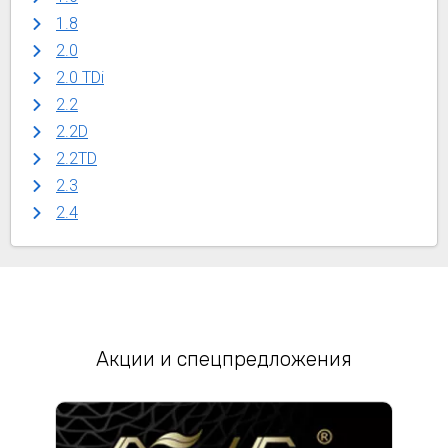
1.8
2.0
2.0 TDi
2.2
2.2D
2.2TD
2.3
2.4
Акции и спецпредложения