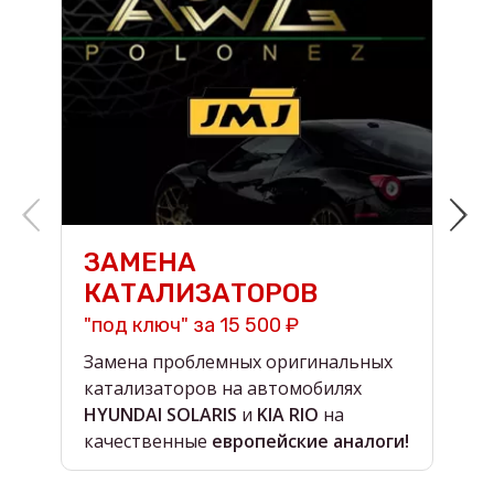
ЗАМЕНА
КАТАЛИЗАТОРОВ
"под ключ" за 15 500 ₽
н
Замена проблемных оригинальных
О
катализаторов на автомобилях
в
HYUNDAI SOLARIS
и
KIA RIO
на
в
качественные
европейские аналоги!