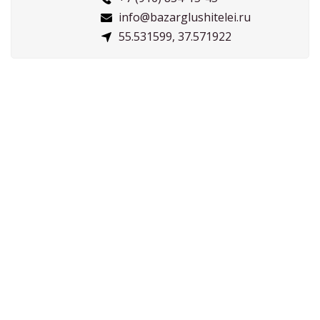
info@bazarglushitelei.ru
55.531599, 37.571922