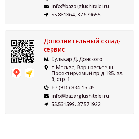
info@bazarglushitelei.ru
55.881864, 37.679655
Дополнительный склад-
сервис
Бульвар Д. Донского
г. Москва, Варшавское ш.,
Проектируемый пр-д 185, вл.
8, стр. 1
+7 (916) 834-15-45
info@bazarglushitelei.ru
55.531599, 37.571922