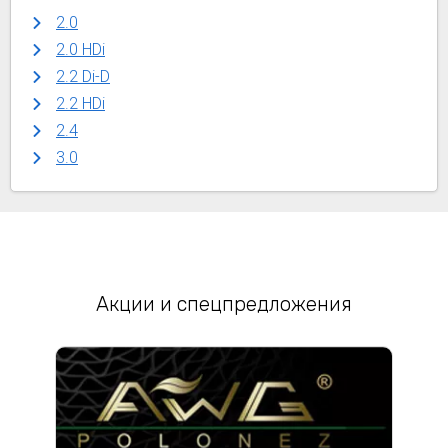
2.0
2.0 HDi
2.2 Di-D
2.2 HDi
2.4
3.0
Акции и спецпредложения