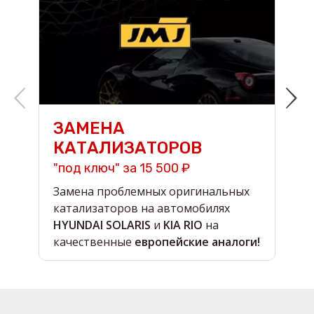
ЗАМЕНА
КАТАЛИЗАТОРОВ
"под ключ" за 15 500 ₽
н
Замена проблемных оригинальных
О
катализаторов на автомобилях
в
HYUNDAI SOLARIS
и
KIA RIO
на
в
качественные
европейские аналоги!