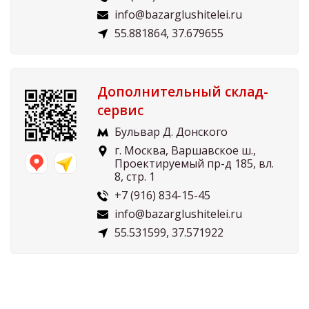
info@bazarglushitelei.ru
55.881864, 37.679655
Дополнительный склад-
сервис
Бульвар Д. Донского
г. Москва, Варшавское ш.,
Проектируемый пр-д 185, вл.
8, стр. 1
+7 (916) 834-15-45
info@bazarglushitelei.ru
55.531599, 37.571922