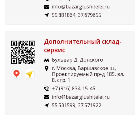
info@bazarglushitelei.ru
55.881864, 37.679655
Дополнительный склад-
сервис
Бульвар Д. Донского
г. Москва, Варшавское ш.,
Проектируемый пр-д 185, вл.
8, стр. 1
+7 (916) 834-15-45
info@bazarglushitelei.ru
55.531599, 37.571922