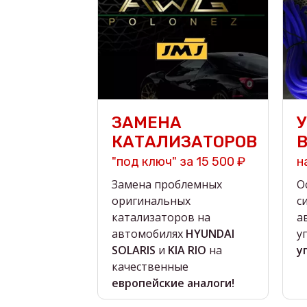
ЗАМЕНА
КАТАЛИЗАТОРОВ
"под ключ" за 15 500 ₽
н
Замена проблемных
О
оригинальных
с
катализаторов на
а
автомобилях
HYUNDAI
у
SOLARIS
и
KIA RIO
на
у
качественные
европейские аналоги!