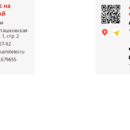
с на
ой
ая
Осташковская
. 1, стр. 2
07-62
shitelei.ru
7.679655