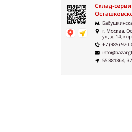
Склад-серви
Осташковск
Бабушкинск
г. Москва, 
ул., д. 14, кор
+7 (985) 920-
info@bazarglu
55.881864, 3