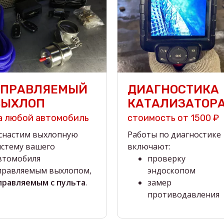
УПРАВЛЯЕМЫЙ
ДИАГНОСТИКА
ВЫХЛОП
КАТАЛИЗАТОР
а любой автомобиль
стоимость от 1500 ₽
снастим выхлопную
Работы по диагностике
истему вашего
включают:
втомобиля
проверку
правляемым выхлопом,
эндоскопом
правляемым с пульта
.
замер
противодавления