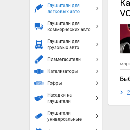
Ка
Глушители для
V
легковых авто
Глушители для
коммерческих авто
Глушители для
грузовых авто
Пламегасители
мар
Катализаторы
Выб
Гофры
2
Насадки на
глушители
Глушители
универсальные