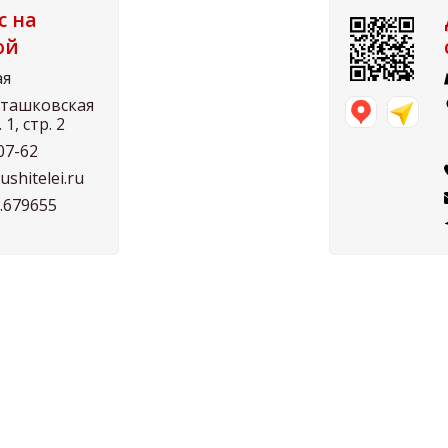
с на
ой
ая
Осташковская
. 1, стр. 2
07-62
shitelei.ru
7.679655