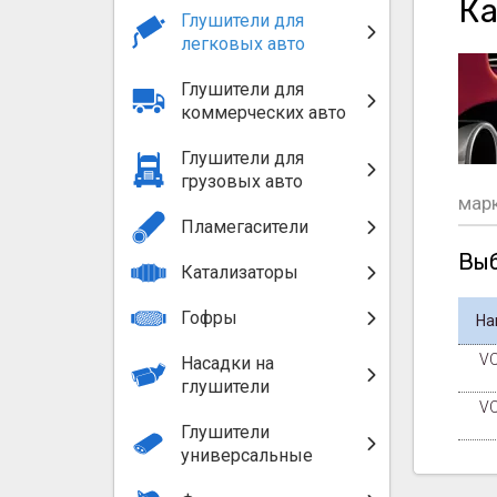
Ка
Глушители для
легковых авто
Глушители для
коммерческих авто
Глушители для
грузовых авто
мар
Пламегасители
Выб
Катализаторы
Гофры
На
VO
Насадки на
глушители
VO
Глушители
универсальные