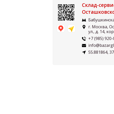
Склад-серви
Осташковск
Бабушкинск
г. Москва, 
ул., д. 14, кор
+7 (985) 920-
info@bazarglu
55.881864, 3