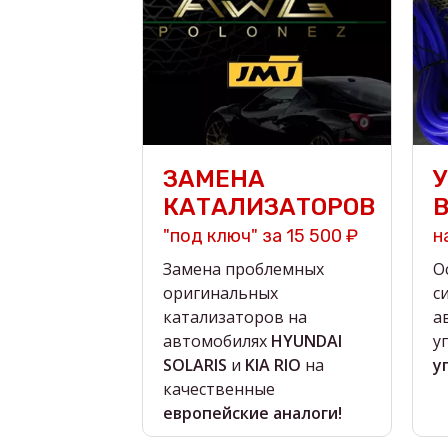
ЗАМЕНА
КАТАЛИЗАТОРОВ
"под ключ" за 15 500 ₽
н
Замена проблемных
О
оригинальных
с
катализаторов на
а
автомобилях
HYUNDAI
у
SOLARIS
и
KIA RIO
на
у
качественные
европейские аналоги!