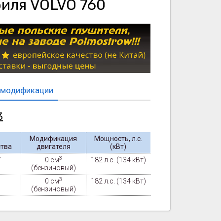
биля VOLVO 760
 модификации
3
Модификация
Мощность, л.с.
ства
двигателя
(кВт)
3
7
0 см
182 л.с.
(134 кВт)
(бензиновый)
3
0 см
182 л.с.
(134 кВт)
(бензиновый)