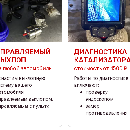
УПРАВЛЯЕМЫЙ
ДИАГНОСТИКА
ВЫХЛОП
КАТАЛИЗАТОР
а любой автомобиль
стоимость от 1500 ₽
снастим выхлопную
Работы по диагностике
истему вашего
включают:
втомобиля
проверку
правляемым выхлопом,
эндоскопом
правляемым с пульта
.
замер
противодавления