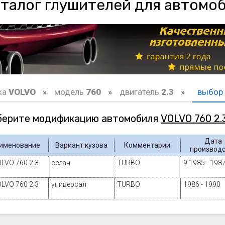
талог глушителей для автомо
ка
VOLVO
модель
760
двигатель
2.3
выбор
ерите модификацию автомобиля
VOLVO 760 2.
Дата
имено­вание
Вариант кузова
Коммента­рии
производ
LVO 760 2.3
седан
TURBO
9.1985 - 198
LVO 760 2.3
универсал
TURBO
1986 - 1990